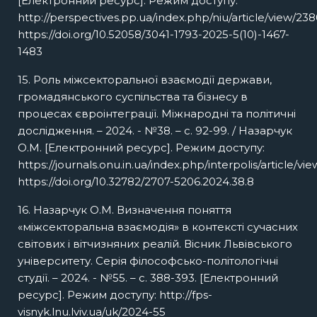
[Електронний ресурс]. Режим доступу:
http://perspectives.pp.ua/index.php/niu/article/view/23
https://doi.org/10.52058/3041-1793-2025-5(10)-1467-
1483
15. Роль міжсекторальної взаємодії держави,
громадянського суспільства та бізнесу в
процесах євроінтеграції. Міжнародні та політичні
дослідження. – 2024. - №38. – с. 92-99. / Назарчук
О.М. [Електронний ресурс]. Режим доступу:
https://journals.onu.in.ua/index.php/interpolis/article/vi
https://doi.org/10.32782/2707-5206.2024.38.8
16. Назарчук О.М. Визначення поняття
«міжсекторальна взаємодія» в контексті сучасних
світових і вітчизняних реалій. Вісник Львівського
університету. Серія філософсько-політологічні
студії. – 2024. - №55. – с. 388-393. [Електронний
ресурс]. Режим доступу: http://fps-
visnyk.lnu.lviv.ua/uk/2024-55