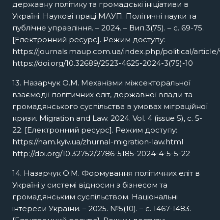
державну політику та громадські ініціативи в
Україні. Наукові праці МАУП. Політичні науки та
публічне управління. – 2024. – Вип.3(75). – с. 69-75.
[Електронний ресурс]. Режим доступу:
https://journals.maup.com.ua/index.php/political/article
https://doi.org/10.32689/2523-4625-2024-3(75)-10
13. Назарчук О.М. Механізми міжсекторальної
взаємодії політичних еліт, державної влади та
громадянського суспільства в умовах міграційної
кризи. Migration and Law. 2024. Vol. 4 (issue 5), с. 5-
22. [Електронний ресурс]. Режим доступу:
https://nam.kyiv.ua/zhurnal-migration-law.html
http://doi.org/10.32752/2786-5185-2024-4-5-5-22
14. Назарчук О.М. Формування політичних еліт в
Україні у системі відносин з бізнесом та
громадянським суспільством. Національні
інтереси України. – 2025. №5(10). – с. 1467-1483.