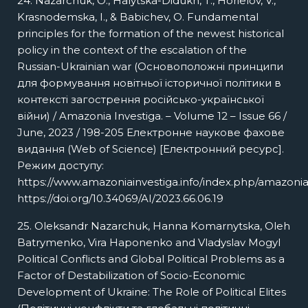
24. Nazarchuk, O., Halytska-Didukh, T., Horielov, V.,
Krasnodemska, I., & Babichev, O. Fundamental
principles for the formation of the newest historical
policy in the context of the escalation of the
Russian-Ukrainian war (Основоположні принципи
для формування новітньої історичної політики в
контексті загострення російсько-української
війни) / Amazonia Investiga. – Volume 12 – Issue 66 /
June, 2023 / 198-205 Електронне наукове фахове
видання (Web of Science) [Електронний ресурс].
Режим доступу:
https://www.amazoniainvestiga.info/index.php/amazonia/
https://doi.org/10.34069/AI/2023.66.06.19
25. Oleksandr Nazarchuk, Hanna Komarnytska, Oleh
Batrymenko, Vira Haponenko and Vladyslav Mogyl
Political Conflicts and Global Political Problems as a
Factor of Destabilization of Socio-Economic
Development of Ukraine: The Role of Political Elites