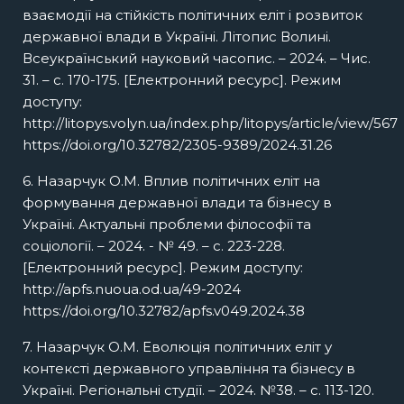
взаємодії на стійкість політичних еліт і розвиток
державної влади в Україні. Літопис Волині.
Всеукраїнський науковий часопис. – 2024. – Чис.
31. – с. 170-175. [Електронний ресурс]. Режим
доступу:
http://litopys.volyn.ua/index.php/litopys/article/view/567
https://doi.org/10.32782/2305-9389/2024.31.26
6. Назарчук О.М. Вплив політичних еліт на
формування державної влади та бізнесу в
Україні. Актуальні проблеми філософії та
соціології. – 2024. - № 49. – с. 223-228.
[Електронний ресурс]. Режим доступу:
http://apfs.nuoua.od.ua/49-2024
https://doi.org/10.32782/apfs.v049.2024.38
7. Назарчук О.М. Еволюція політичних еліт у
контексті державного управління та бізнесу в
Україні. Регіональні студії. – 2024. №38. – с. 113-120.