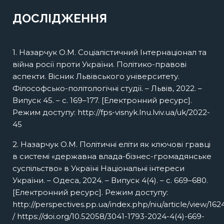
КУЛЬТУРА
дослідження
експертна рада
ДОСЛІДЖЕННЯ
СОЦІАЛЬНІ МЕРЕЖІ, ІТ, ШІ
дослідження
експертна рада
1. Назарчук О.М. Соціалістичний Інтернаціонал та
дослідження
експертна рада
війна росії проти України. Політико-правові
аспекти. Вісник Львівського університету.
дослідження
Філософсько-політологічні студії. – Львів, 2022. –
Випуск 45. – с. 169–177. [Електронний ресурс].
Режим доступу: http://fps-visnyk.lnu.lviv.ua/uk/2022-
45
2. Назарчук О.М. Політичні еліти як ключові гравці
в системі «державна влада-бізнес-громадянське
суспільство» в Україні Національні інтереси
України. – Одеса, 2024. – Випуск 4(4). – с. 669–680.
[Електронний ресурс]. Режим доступу:
http://perspectives.pp.ua/index.php/niu/article/view/162
/ https://doi.org/10.52058/3041-1793-2024-4(4)-669-