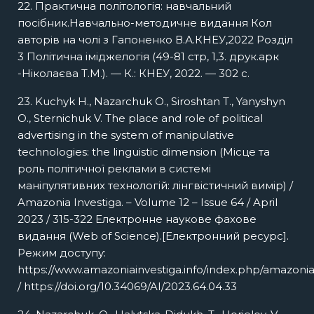
22. Практична політологія: навчальний
посібник.Навчально-методичне видання Кол
авторів на чолі з Гапоненко В.А.КНЕУ,2022 Розділ
3 Політична іміджелогія (49-81 стр, 1,3. друк.арк
-Ніколаєва Т.М.). — К.: КНЕУ, 2022. — 302 с.
23. Kuchyk H., Nazarchuk O., Siroshtan T., Yanyshyn
O., Sternichuk V. The place and role of political
advertising in the system of manipulative
technologies: the linguistic dimension (Місце та
роль політичної реклами в системі
маніпулятивних технологій: лінгвістичний вимір) /
Amazonia Investiga. – Volume 12 – Issue 64 / April
2023 / 315-322 Електронне наукове фахове
видання (Web of Science).[Електронний ресурс].
Режим доступу:
https://www.amazoniainvestiga.info/index.php/amazonia/
/ https://doi.org/10.34069/AI/2023.64.04.33