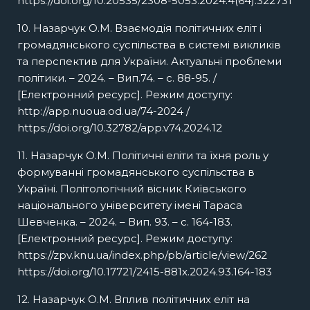
https://doi.org/10.20535/2308-5053.2024.4(64).322731
10. Назарчук О.М. Взаємодія політичних еліт і
громадянського суспільства в системі викликів
та перспектив для України. Актуальні проблеми
політики. – 2024. – Вип.74. – с. 88-95. /
[Електронний ресурс]. Режим доступу:
http://app.nuoua.od.ua/74-2024 /
https://doi.org/10.32782/app.v74.2024.12
11. Назарчук О.М. Політичні еліти та їхня роль у
формуванні громадянського суспільства в
Україні. Політологічний вісник Київського
національного університету імені Тараса
Шевченка. – 2024. – Вип. 93. – с. 164-183.
[Електронний ресурс]. Режим доступу:
https://zpv.knu.ua/index.php/pb/article/view/262
https://doi.org/10.17721/2415-881x.2024.93.164-183
12. Назарчук О.М. Вплив політичних еліт на