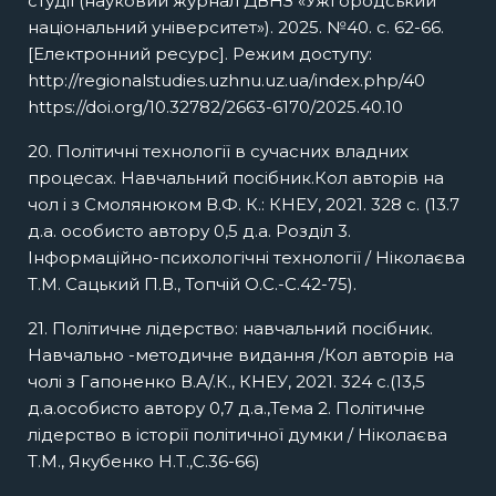
студії (науковий журнал ДВНЗ «Ужгородський
національний університет»). 2025. №40. с. 62-66.
[Електронний ресурс]. Режим доступу:
http://regionalstudies.uzhnu.uz.ua/index.php/40
https://doi.org/10.32782/2663-6170/2025.40.10
20. Політичні технології в сучасних владних
процесах. Навчальний посібник.Кол авторів на
чол і з Смолянюком В.Ф. К.: КНЕУ, 2021. 328 с. (13.7
д.а. особисто автору 0,5 д.а. Розділ 3.
Інформаційно-психологічні технології / Ніколаєва
Т.М. Сацький П.В., Топчій О.С.-С.42-75).
21. Політичне лідерство: навчальний посібник.
Навчально -методичне видання /Кол авторів на
чолі з Гапоненко В.А/.К., КНЕУ, 2021. 324 с.(13,5
д.а.особисто автору 0,7 д.а.,Тема 2. Політичне
лідерство в історії політичної думки / Ніколаєва
Т.М., Якубенко Н.Т.,С.36-66)