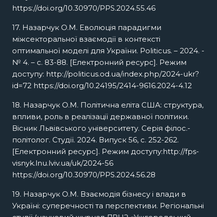
https://doi.org/10.30970/PPS.2024.55.46
17. Назарчук О.М. Еволюція парадигми
міжсекторальної взаємодії в контексті
оптимальної моделі для України. Politicus. – 2024. -
№ 4. – с. 83-88. [Електронний ресурс]. Режим
доступу: http://politicus.od.ua/index.php/2024-ukr?
id=72 https://doi.org/10.24195/2414-9616.2024-4.12
18. Назарчук О.М. Політична еліта США: структура,
впливи, роль в реалізації державної політики.
Вісник Львівського університету. Серія філос.-
політолог. Студії. 2024. Випуск 56, с. 252-262.
[Електронний ресурс]. Режим доступу:http://fps-
visnyk.lnu.lviv.ua/uk/2024-56
https://doi.org/10.30970/PPS.2024.56.28
19. Назарчук О.М. Взаємодія бізнесу і влади в
Україні: суперечності та перспективи. Регіональні