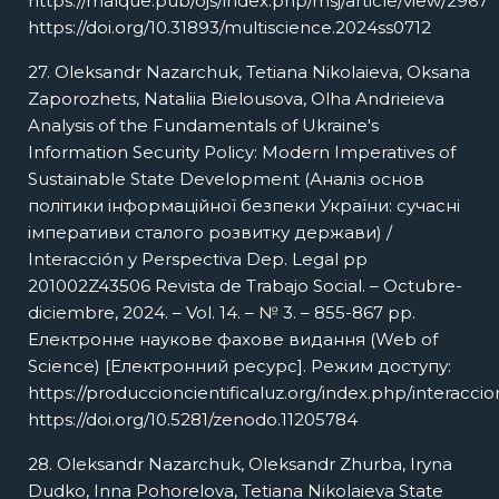
https://malque.pub/ojs/index.php/msj/article/view/2967
https://doi.org/10.31893/multiscience.2024ss0712
27. Oleksandr Nazarchuk, Tetiana Nikolaieva, Oksana
Zaporozhets, Nataliia Bielousova, Olha Andrieieva
Analysis of the Fundamentals of Ukraine's
Information Security Policy: Modern Imperatives of
Sustainable State Development (Аналіз основ
політики інформаційної безпеки України: сучасні
імперативи сталого розвитку держави) /
Interacción y Perspectiva Dep. Legal pp
201002Z43506 Revista de Trabajo Social. – Octubre-
diciembre, 2024. – Vol. 14. – № 3. – 855-867 pp.
Електронне наукове фахове видання (Web of
Science) [Електронний ресурс]. Режим доступу:
https://produccioncientificaluz.org/index.php/interaccio
https://doi.org/10.5281/zenodo.11205784
28. Oleksandr Nazarchuk, Oleksandr Zhurba, Iryna
Dudko, Inna Pohorelova, Tetiana Nikolaieva State