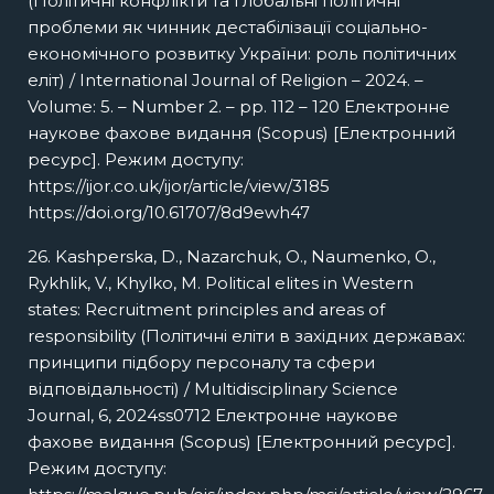
(Політичні конфлікти та глобальні політичні
проблеми як чинник дестабілізації соціально-
економічного розвитку України: роль політичних
еліт) / International Journal of Religion – 2024. –
Volume: 5. – Number 2. – pp. 112 – 120 Електронне
наукове фахове видання (Scopus) [Електронний
ресурс]. Режим доступу:
https://ijor.co.uk/ijor/article/view/3185
https://doi.org/10.61707/8d9ewh47
26. Kashperska, D., Nazarchuk, O., Naumenko, O.,
Rykhlik, V., Khylko, M. Political elites in Western
states: Recruitment principles and areas of
responsibility (Політичні еліти в західних державах:
принципи підбору персоналу та сфери
відповідальності) / Multidisciplinary Science
Journal, 6, 2024ss0712 Електронне наукове
фахове видання (Scopus) [Електронний ресурс].
Режим доступу: