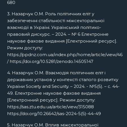
680
3. Назарчук О.М. Роль політичних еліт у
забезпеченні стабільності міжсекторальної
взаємодії в Україні. Український політико-
правовий дискурс. – 2024. – № 6 Електронне
наукове фахове видання [Електронний ресурс].
Режим доступу:
https://ppdnz.com.ua/index.php/home/article/view/46
/ https://doi.org/10.5281/zenodo.14505147
4. Назарчук О.М. Взаємодія політичних еліт і
державних установ у контексті сталого розвитку
України Society and Security. – 2024. - №5(5). – с. 44-
49. Електронне наукове фахове видання
[Електронний ресурс]. Режим доступу:
https://sas.ztu.edu.ua/article/view/315088
https://doi.org/10.26642/sas-2024-5(5)-44-49
5. Назарчук О.М. Вплив міжсекторальної