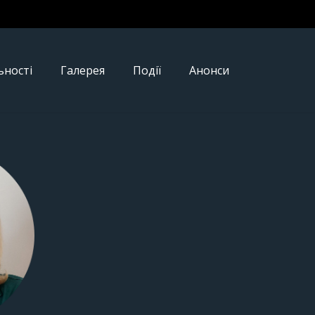
ьності
Галерея
Події
Анонси