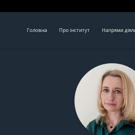
Головна
Про інститут
Напрями діял