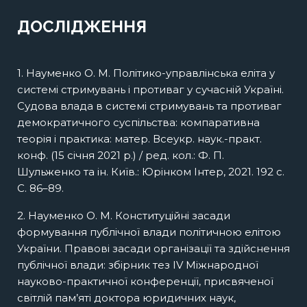
КУЛЬТУРА
дослідження
експертна рада
ДОСЛІДЖЕННЯ
СОЦІАЛЬНІ МЕРЕЖІ, ІТ, ШІ
дослідження
експертна рада
1. Науменко О. М. Політико-управлінська еліта у
дослідження
експертна рада
системі стримувань і противаг у сучасній Україні.
Судова влада в системі стримувань та противаг
дослідження
демократичного суспільства: компаративна
теорія і практика: матер. Всеукр. наук.-практ.
конф. (15 січня 2021 р.) / ред. кол.: Ф. П.
Шульженко та ін. Київ.: Юрінком Інтер, 2021. 192 с.
С. 86–89.
2. Науменко О. М. Конституційні засади
формування публічної влади політичною елітою
України. Правові засади організації та здійснення
публічної влади: збірник тез ІV Міжнародної
науково-практичної конференції, присвяченої
світлій пам’яті доктора юридичних наук,