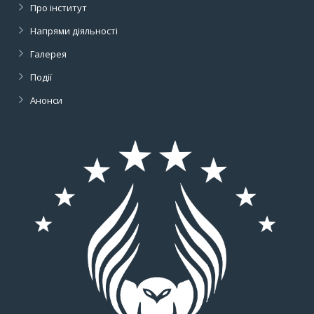
Про інститут
Напрями діяльності
Галерея
Події
Анонси