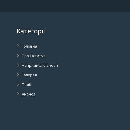
Категорії
Головна
Про інститут
Напрями діяльності
Галерея
Події
Анонси