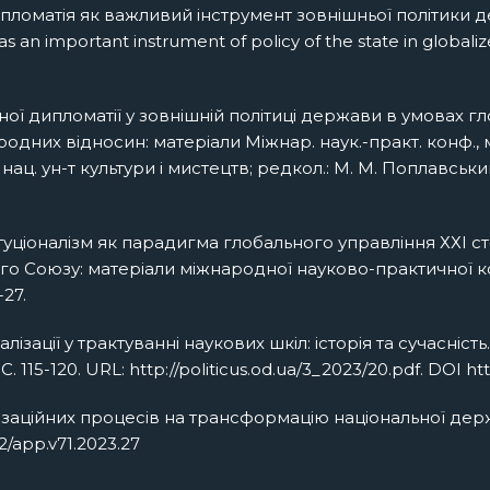
пломатія як важливий інструмент зовнішньої політики де
 an important instrument of policy of the state in globalized w
ї дипломатії у зовнішній політиці держави в умовах глобал
дних відносин: матеріали Міжнар. наук.-практ. конф., м. Ки
ац. ун-т культури і мистецтв; редкол.: М. М. Поплавський (
уціоналізм як парадигма глобального управління ХХІ столі
 Союзу: матеріали міжнародної науково-практичної конфе
-27.
ації у трактуванні наукових шкіл: історія та сучасність. 
115-120. URL: http://politicus.od.ua/3_2023/20.pdf. DOI htt
лізаційних процесів на трансформацію національної держ
82/app.v71.2023.27