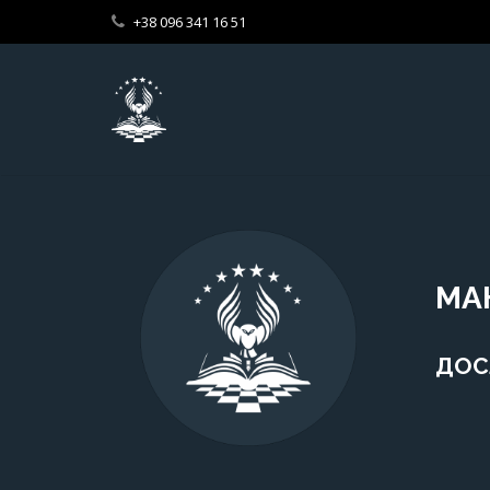
+38 096 341 16 51
МА
ДОС