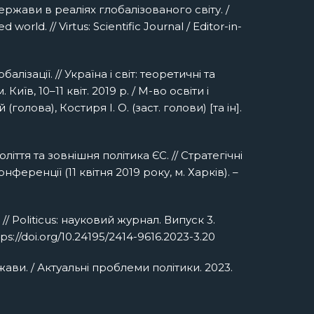
ржави в реаліях глобалізованого світу. /
orld. // Virtus: Scientific Journal / Editor-in-
ізації. // Україна і світ: теоретичні та
їв, 10–11 квіт. 2019 р. / М-во освіти і
голова), Костиря І. О. (заст. голови) [та ін].
ття та зовнішня політика ЄС. // Стратегічні
ренції (11 квітня 2019 року, м. Харків). –
// Politicus: науковий журнал. Випуск 3.
ps://doi.org/10.24195/2414-9616.2023-3.20
ави. / Актуальні проблеми політики. 2023.