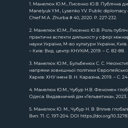
1. Манелюк Ю.М., Лисенко Ю.В. Публічна ди
Manelyuk Y.M., Lysenko Y.V. Public diplomacy as
Chief M.A. Zhurba # 40, 2020. P. 227-232.
2. Манелюк Ю.М., Лисенко Ю.В. Роль публічно
практичні аспекти діяльності у сфері міжнаро
науки України, М-во культури України, Київ. н
– Київ: Вид. центр КНУКіМ, 2019. – С. 82-88.
3. Манелюк Ю.М., Бульбенюк С. С. Неоінстит
напрями зовнішньої політики Європейського
Харків: ХНУ імені В. Н. Каразіна, 2019. – С. 24
4. Манелюк Ю.М., Чубур Н.В. Феномен глобаліз
Одеса: Видавничий дім «Гельветика», 2023. С. 
5. Манелюк Ю. М., Чубур Н. В. Вплив глоба
Вип. 71. С. 197-204. DOI https://doi.org/10.327