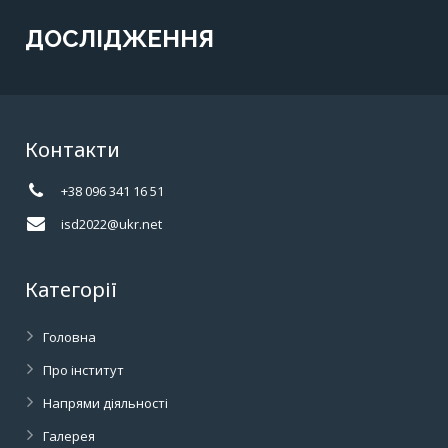
КУЛЬТУРА
дослідження
експертна рада
ДОСЛІДЖЕННЯ
СОЦІАЛЬНІ МЕРЕЖІ, ІТ, ШІ
дослідження
експертна рада
дослідження
експертна рада
Контакти
дослідження
+38 096 341 16 51
isd2022@ukr.net
Категорії
Головна
Про інститут
Напрями діяльності
Галерея