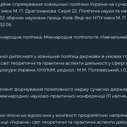
раційне спрямування зовнішньої політики України на суч
імені М. П. Драгоманова. Серія 22. Політичні науки та 
 32: збірник наукових праць. Київ: Вид–во НПУ імені М. П.
.32.06
народна політика. Міжнародна політологія. Навчальний пос
чної дипломатії у зовнішній політиці держави в умовах 
віт: теоретичні та практичні аспекти діяльності у сфері 
 культури України, КНУКіМ; редкол.: М.М. Поплавський, І.О
лемент формування позитивного іміджу сучасної держави
жнародної науково-практичної конференції (11 квітня, 201
їно-японські відносини у контексті пріоритетних напрям
 «Україна і світ: теоретичні та практичні аспекти діял