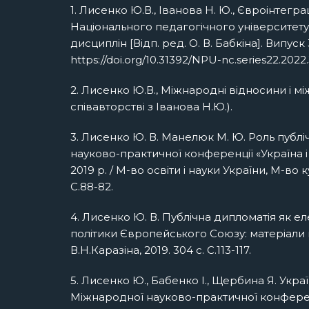
1. Лисенко Ю.В., Іванова Н. Ю., Євроінтег
Національного педагогічного університету 
дисциплін [Відп. ред. О. В. Бабкіна]. Випуск
https://doi.org/10.31392/NPU-nc.series22.2022
2. Лисенко Ю.В., Міжнародні відносини і між
співавторстві з Іванова Н.Ю.).
3. Лисенко Ю. В. Манелюк М. Ю. Роль публі
науково-практичної конференції «Україна і с
2019 р. / М-во освіти і науки України, М-во
С.88-82.
4. Лисенко Ю. В. Публічна дипломатія як е
політики Європейського Союзу: матеріали мі
В.Н.Каразіна, 2019. 304 с. С.113-117.
5. Лисенко Ю., Бабенко І., Щербина Я. Укра
Міжнародної науково-практичної конференції