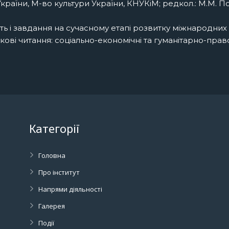
и України, М-во культури України, КНУКіМ; редкол.: М.М. П
сть і завдання на сучасному етапі розвитку міжнародних 
і читання: соціально-економічні та гуманітарно-правові
Категорії
Головна
Про інститут
Напрями діяльності
Галерея
Події