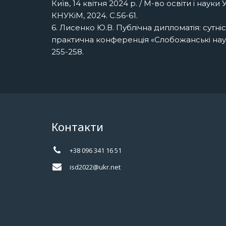
Київ, 14 квітня 2024 р. / М-во освіти і наук
КНУКіМ, 2024. С.56-61.
6. Лисенко Ю.В. Публічна дипломатія: сутні
практична конференція «Слобожанські науков
255-258.
Контакти
+38 096 341 16 51
isd2022@ukr.net