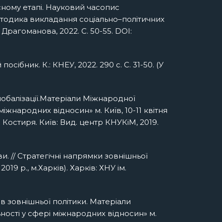
асному етапі. Науковий часопис
методика викладання соціально–політичних
 Драгоманова, 2022. С. 50-55. DOI:
ібник. К.: КНЕУ, 2022. 290 с. С. 31-50. (У
глобалізації.Матеріали Міжнародної
міжнародних відносин» м. Київ, 10-11 квітня
. Костиря. Київ: Вид. центр КНУКіМ, 2019.
. // Стратегічні напрямки зовнішньої
9 р., м.Харків). Харків: ХНУ ім.
ів зовнішньої політики. Матеріали
ьності у сфері міжнародних відносин» м.