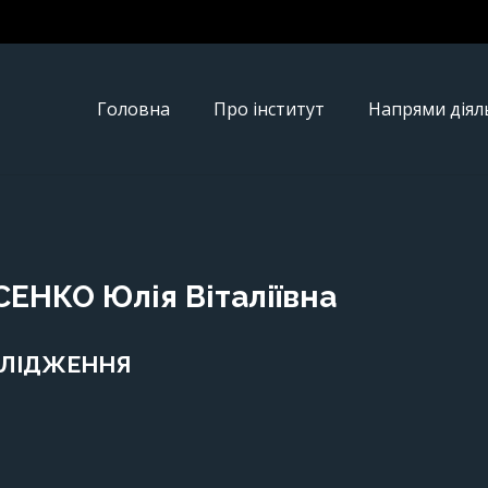
Головна
Про інститут
Напрями діял
ЕНКО Юлія Віталіївна
ЛІДЖЕННЯ